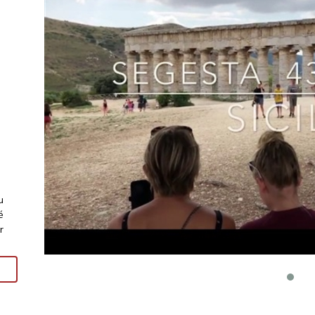
u
é
r