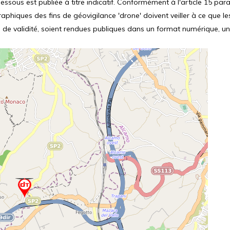
ssous est publiée à titre indicatif. Conformément à l'article 15 parag
hiques des fins de géovigilance 'drone' doivent veiller à ce que le
 de validité, soient rendues publiques dans un format numérique, un