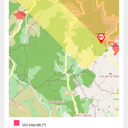
■
Vol interdit (*)