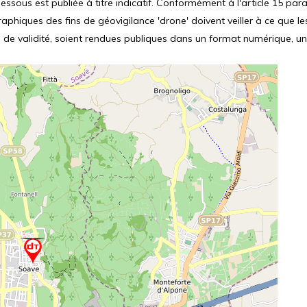
ssous est publiée à titre indicatif. Conformément à l'article 15 parag
hiques des fins de géovigilance 'drone' doivent veiller à ce que le
 de validité, soient rendues publiques dans un format numérique, un