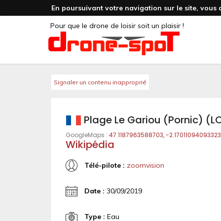
En poursuivant votre navigation sur le site, vous 
Pour que le drone de loisir soit un plaisir !
Signaler un contenu inapproprié
Plage Le Gariou (Pornic) (L
GoogleMaps :
47.1187963588703, -2.17011094093323
Wikipédia
Télé-pilote :
zoomvision
Date :
30/09/2019
Type :
Eau