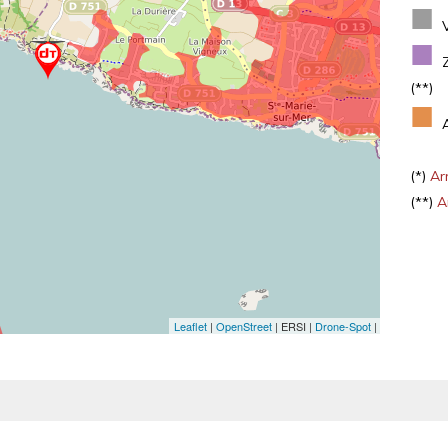
■
■
(**)
■
(*)
Arr
(**)
Ar