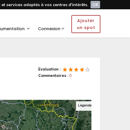
et services adaptés à vos centres d'intérêts.
OK
Ajouter
un spot
umentation
Connexion
Evaluation :
Commentaires :
0