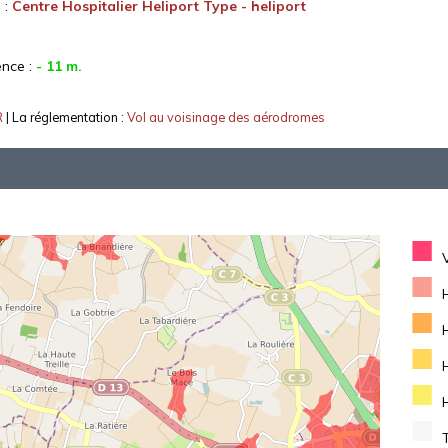
 :
Centre Hospitalier Heliport Type - heliport
ence :
- 11 m.
R
| La réglementation :
Vol au voisinage des aérodromes
■
■
■
■
■
■