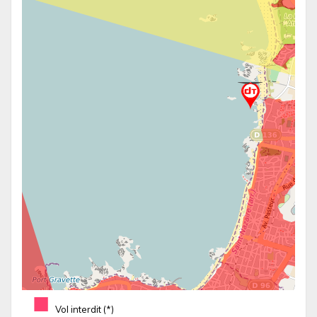
■
Vol interdit (*)