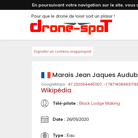
En poursuivant votre navigation sur le site, vous 
Pour que le drone de loisir soit un plaisir !
Signaler un contenu inapproprié
Marais Jean Jaques Audubo
GoogleMaps :
47.2320644451107, -1.7871408463179
Wikipédia
Télé-pilote :
Black Lodge Making
Date :
26/05/2020
Type :
Eau