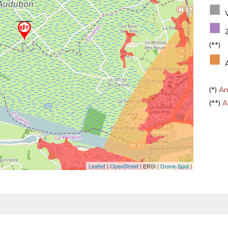
■
■
(**)
■
(*)
Arr
(**)
Ar