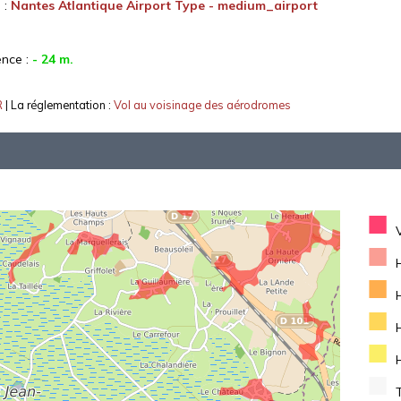
 :
Nantes Atlantique Airport Type - medium_airport
ence :
- 24 m.
R
| La réglementation :
Vol au voisinage des aérodromes
■
■
■
■
■
■