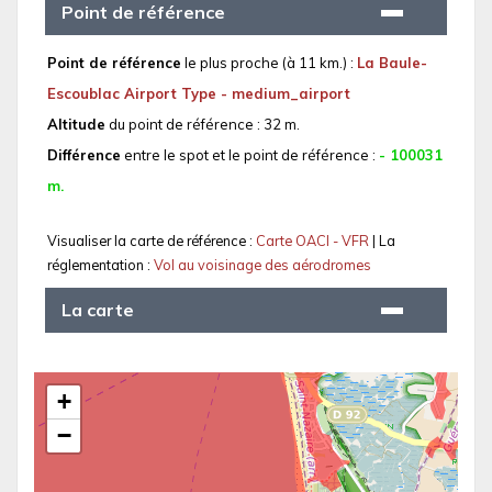
Point de référence
Point de référence
le plus proche (à 11 km.) :
La Baule-
Escoublac Airport Type - medium_airport
Altitude
du point de référence : 32 m.
Différence
entre le spot et le point de référence :
- 100031
m.
Visualiser la carte de référence :
Carte OACI - VFR
| La
réglementation :
Vol au voisinage des aérodromes
La carte