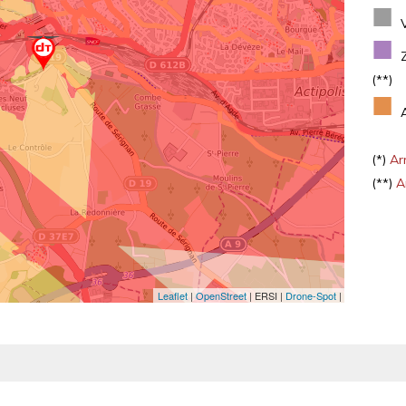
■
■
(**)
■
(*)
Arr
(**)
Ar