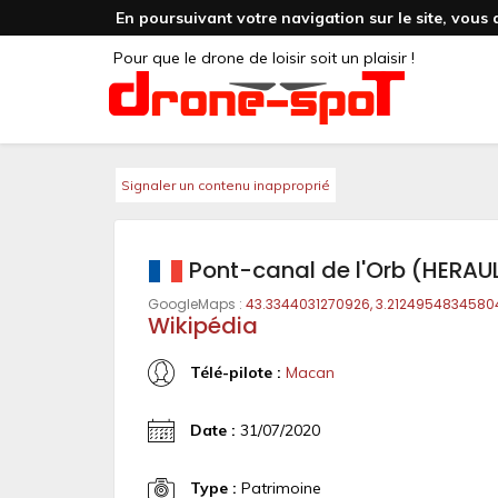
En poursuivant votre navigation sur le site, vous 
Pour que le drone de loisir soit un plaisir !
Signaler un contenu inapproprié
Pont-canal de l'Orb (HERAU
GoogleMaps :
43.3344031270926, 3.2124954834580
Wikipédia
Télé-pilote :
Macan
Date :
31/07/2020
Type :
Patrimoine