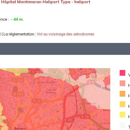
:
Hôpital Montimaran Heliport Type - heliport
ence :
- 44 m.
R
| La réglementation :
Vol au voisinage des aérodromes
■
■
■
■
■
■