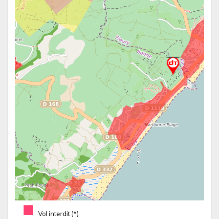
■
Vol interdit (*)