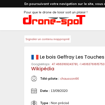
En poursuivant votre navigation sur le site, vous 
Pour que le drone de loisir soit un plaisir !
Signaler un contenu inapproprié
Le bois Geffray Les Touches
GoogleMaps :
47.4663169243781, -1.46163761615753
Wikipédia
Télé-pilote :
chausson44
Date :
13/09/2020
Type :
Non précisé