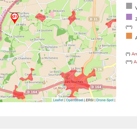
■
■
(**)
■
(*)
Arr
(**)
Ar