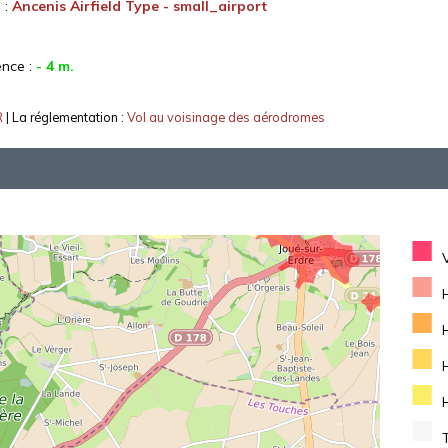
 :
Ancenis Airfield Type - small_airport
ence :
- 4 m.
R
| La réglementation :
Vol au voisinage des aérodromes
■
■
■
■
■
■