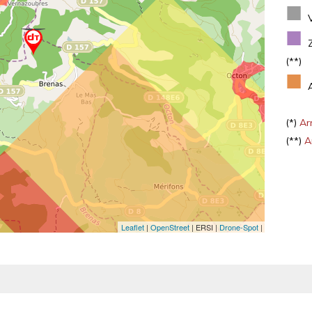
■
■
(**)
■
(*)
Arr
(**)
Ar