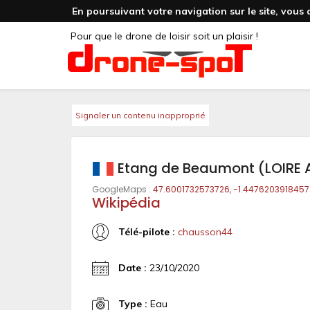
En poursuivant votre navigation sur le site, vous 
Pour que le drone de loisir soit un plaisir !
Signaler un contenu inapproprié
Etang de Beaumont (LOIRE 
GoogleMaps :
47.6001732573726, -1.4476203918457
Wikipédia
Télé-pilote :
chausson44
Date :
23/10/2020
Type :
Eau