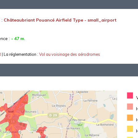
 :
Châteaubriant Pouancé Airfield Type - small_airport
ence :
- 47 m.
R
| La réglementation :
Vol au voisinage des aérodromes
■
■
■
■