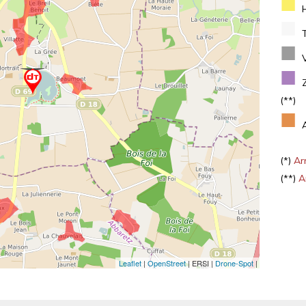
■
■
■
■
(**)
■
(*)
Arr
(**)
Ar