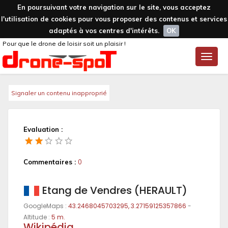
En poursuivant votre navigation sur le site, vous acceptez
l'utilisation de cookies pour vous proposer des contenus et services
adaptés à vos centres d'intérêts.
OK
Pour que le drone de loisir soit un plaisir !
Toggle
naviga
Signaler un contenu inapproprié
Evaluation :
Commentaires :
0
Etang de Vendres (HERAULT)
GoogleMaps :
43.2468045703295, 3.27159125357866
-
Altitude :
5 m.
Wikipédia