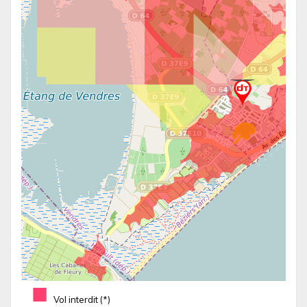
■
Vol interdit (*)