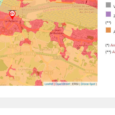
■
■
(**)
■
(*)
Arr
(**)
Ar