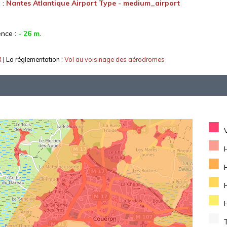
 :
Nantes Atlantique Airport Type - medium_airport
ence :
- 26 m.
R
| La réglementation :
Vol au voisinage des aérodromes
■
■
■
■
■
■