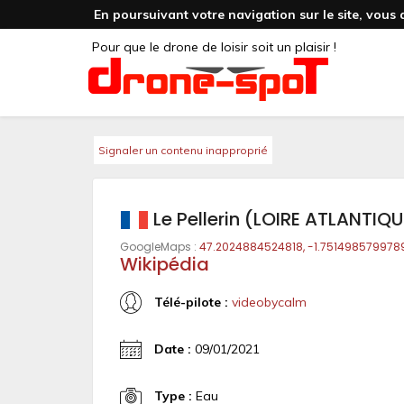
En poursuivant votre navigation sur le site, vous 
Pour que le drone de loisir soit un plaisir !
Signaler un contenu inapproprié
Le Pellerin (LOIRE ATLANTIQU
GoogleMaps :
47.2024884524818, -1.751498579978
Wikipédia
Télé-pilote :
videobycalm
Date :
09/01/2021
Type :
Eau