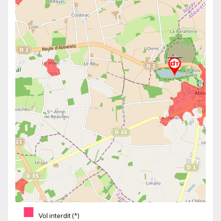
■
Vol interdit (*)