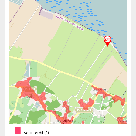
■
Vol interdit (*)