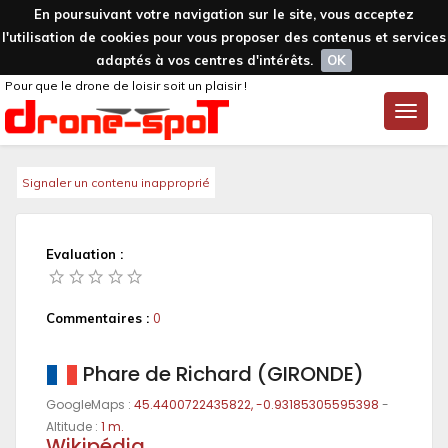
En poursuivant votre navigation sur le site, vous acceptez
l'utilisation de cookies pour vous proposer des contenus et services
adaptés à vos centres d'intérêts.
OK
Pour que le drone de loisir soit un plaisir !
Toggle
naviga
Signaler un contenu inapproprié
Evaluation :
Commentaires :
0
Phare de Richard (GIRONDE)
GoogleMaps :
45.4400722435822, -0.93185305595398
-
Altitude :
1 m.
Wikipédia