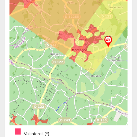
■
Vol interdit (*)