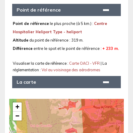
Point de référence
Point de référence
le plus proche (à 5 km.) :
Centre
Hospitalier Heliport Type - heliport
Altitude
du point de référence : 319 m.
Différence
entre le spot et le point de référence :
+ 233 m.
Visualiser la carte de référence :
Carte OACI - VFR
| La
réglementation :
Vol au voisinage des aérodromes
La carte