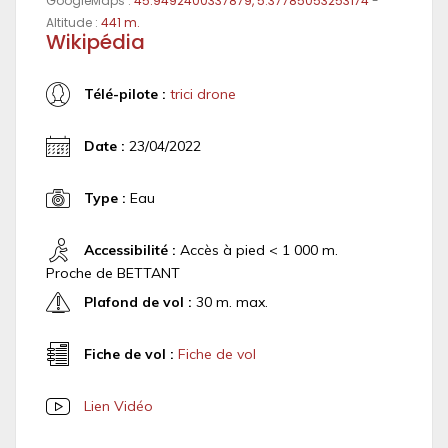
GoogleMaps :
45.9492400337879, 5.37785053253174
-
Altitude :
441 m.
Wikipédia
Télé-pilote :
trici drone
Date :
23/04/2022
Type :
Eau
Accessibilité :
Accès à pied < 1 000 m.
Proche de BETTANT
Plafond de vol :
30 m. max.
Fiche de vol :
Fiche de vol
Lien Vidéo