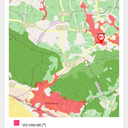
■
Vol interdit (*)