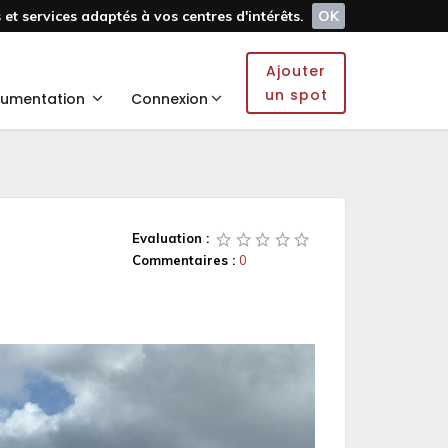
et services adaptés à vos centres d'intérêts.
OK
Ajouter
un spot
umentation
Connexion
Evaluation :
Commentaires :
0