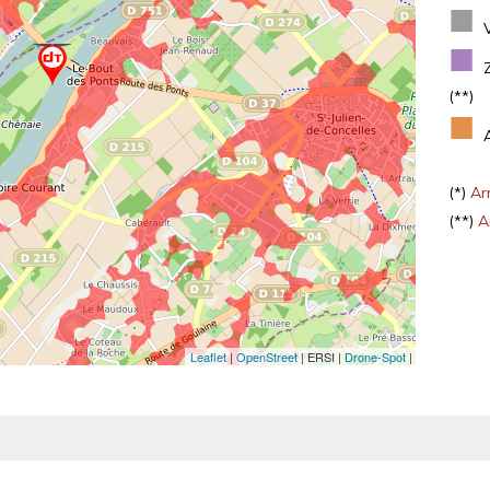
■
■
(**)
■
(*)
Arr
(**)
Ar