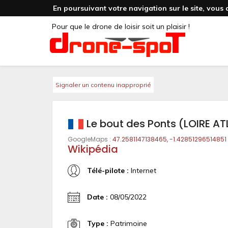
En poursuivant votre navigation sur le site, vous 
Pour que le drone de loisir soit un plaisir !
Signaler un contenu inapproprié
Le bout des Ponts (LOIRE A
GoogleMaps :
47.2581147138465, -1.42851296514851
Wikipédia
Télé-pilote :
Internet
Date :
08/05/2022
Type :
Patrimoine