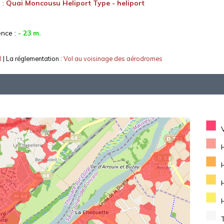
 :
Quai Moncousu Heliport Type - heliport
ence :
- 23 m.
R
| La réglementation :
Vol au voisinage des aérodromes
■
■
■
■
■
■