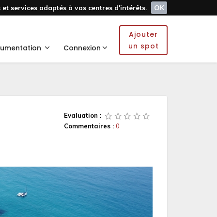
et services adaptés à vos centres d'intérêts.
OK
Ajouter
un spot
umentation
Connexion
Evaluation :
Commentaires :
0