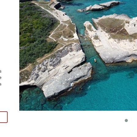
s
e
s