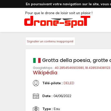
En poursuivant votre navigation sur le site, vous 
Pour que le drone de loisir soit un plaisir !
Signaler un contenu inapproprié
Grotta della poesia, grotte 
GoogleMaps :
40.2854546903981, 18.4285314381123
Wikipédia
Télé-pilote :
DELED
Date :
04/06/2022
Type :
Eau