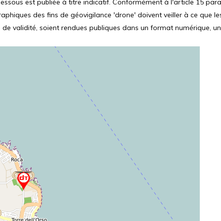
ssous est publiée à titre indicatif. Conformément à l'article 15 parag
hiques des fins de géovigilance 'drone' doivent veiller à ce que le
 de validité, soient rendues publiques dans un format numérique, un