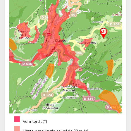
■
Vol interdit (*)
■