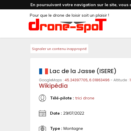
En poursuivant votre navigation sur le site, vous 
Pour que le drone de loisir soit un plaisir !
Signaler un contenu inapproprié
Lac de la Jasse (ISERE)
GoogleMaps :
45.24397705, 6.01863496
- Altitude :
Wikipédia
Télé-pilote :
trici drone
Date :
29/07/2022
Type :
Montagne