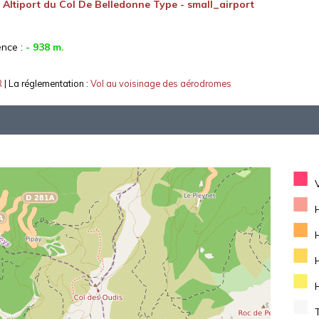
:
Altiport du Col De Belledonne Type - small_airport
ence :
- 938 m.
R
| La réglementation :
Vol au voisinage des aérodromes
■
■
■
■
■
■