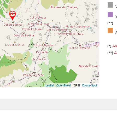
■
■
(**)
■
(*)
Arr
(**)
Ar