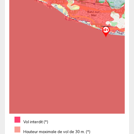
■
Vol interdit (*)
■
Hauteur maximale de vol de 30 m. (*)