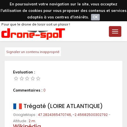
En poursuivant votre navigation sur le site, vous acceptez
l'utilisation de cookies pour vous proposer des contenus et services
adaptés à vos centres d'intérêts.
OK
Pour que le drone de loisir soit un plaisir !
Toggle
naviga
Signaler un contenu inapproprié
Evaluation :
Commentaires :
0
Trégaté (LOIRE ATLANTIQUE)
GoogleMaps :
47.2824365470746, -2.45682500302792
-
Altitude :
2 m.
Wikipédia