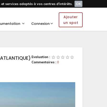
et services adaptés à vos centres d'intérêts.
OK
Ajouter
un spot
umentation
Connexion
E ATLANTIQUE)
Evaluation :
Commentaires :
0