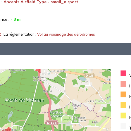
 :
Ancenis Airfield Type - small_airport
ence :
- 3 m.
R
| La réglementation :
Vol au voisinage des aérodromes
■
■
■
■
■
■