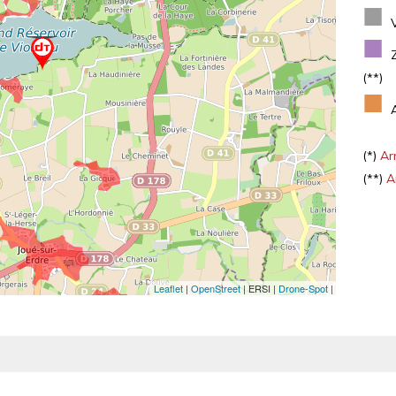
■
■
(**)
■
(*)
Arr
(**)
Ar