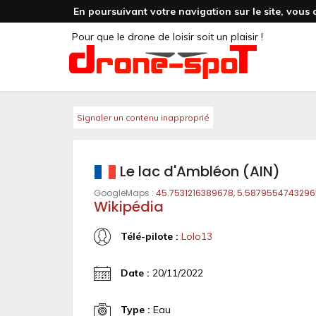
En poursuivant votre navigation sur le site, vous 
Pour que le drone de loisir soit un plaisir !
Signaler un contenu inapproprié
Le lac d'Ambléon (AIN)
GoogleMaps :
45.7531216389678, 5.587955474329
Wikipédia
Télé-pilote :
Lolo13
Date :
20/11/2022
Type :
Eau