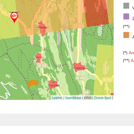
■
■
(**)
■
(*)
Arr
(**)
Ar