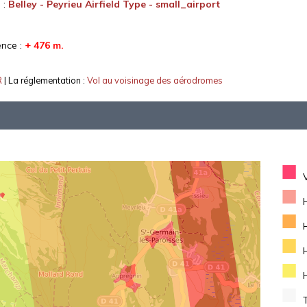
 :
Belley - Peyrieu Airfield Type - small_airport
ence :
+ 476 m.
R
| La réglementation :
Vol au voisinage des aérodromes
■
■
■
■
■
■