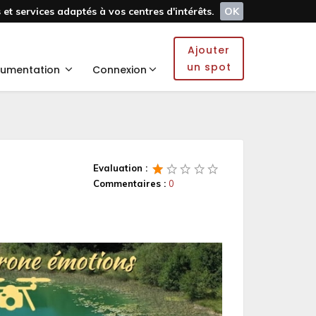
et services adaptés à vos centres d'intérêts.
OK
Ajouter
un spot
umentation
Connexion
Evaluation :
Commentaires :
0