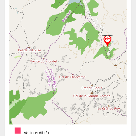
■
Vol interdit (*)