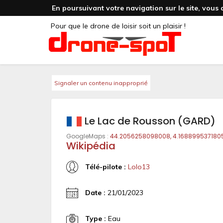
En poursuivant votre navigation sur le site, vous 
Pour que le drone de loisir soit un plaisir !
Signaler un contenu inapproprié
Le Lac de Rousson (GARD)
GoogleMaps :
44.2056258098008, 4.168899537180
Wikipédia
Télé-pilote :
Lolo13
Date :
21/01/2023
Type :
Eau