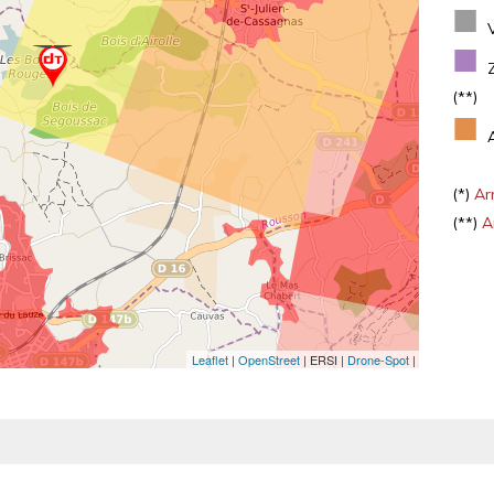
■
■
(**)
■
(*)
Arr
(**)
Ar