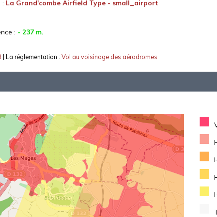
 :
La Grand'combe Airfield Type - small_airport
ence :
- 237 m.
R
| La réglementation :
Vol au voisinage des aérodromes
■
■
■
■
■
■