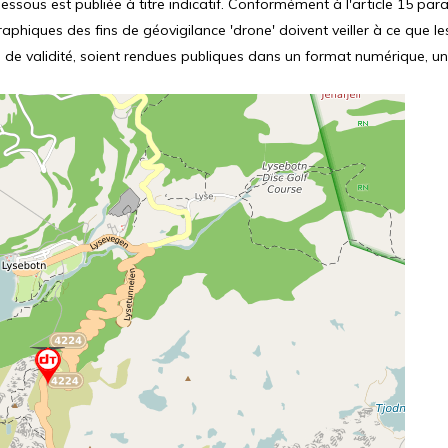
ssous est publiée à titre indicatif. Conformément à l'article 15 parag
hiques des fins de géovigilance 'drone' doivent veiller à ce que le
 de validité, soient rendues publiques dans un format numérique, un