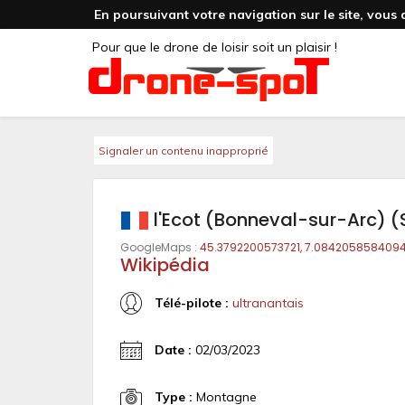
En poursuivant votre navigation sur le site, vous 
Pour que le drone de loisir soit un plaisir !
Signaler un contenu inapproprié
l'Ecot (Bonneval-sur-Arc) 
GoogleMaps :
45.3792200573721, 7.084205858409
Wikipédia
Télé-pilote :
ultranantais
Date :
02/03/2023
Type :
Montagne