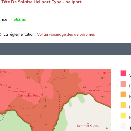
:
Tête De Solaise Heliport Type - heliport
ence :
- 562 m.
R
| La réglementation :
Vol au voisinage des aérodromes
■
■
■
■
■
■