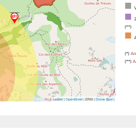
■
■
(**)
■
(*)
Arr
(**)
Ar