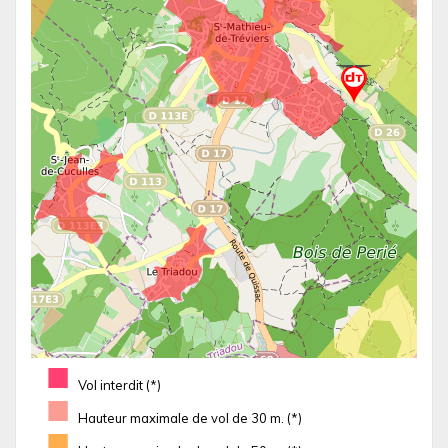
■
Vol interdit (*)
■
Hauteur maximale de vol de 30 m. (*)
■