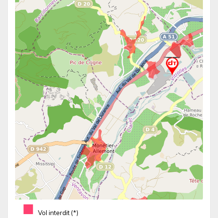
■
Vol interdit (*)