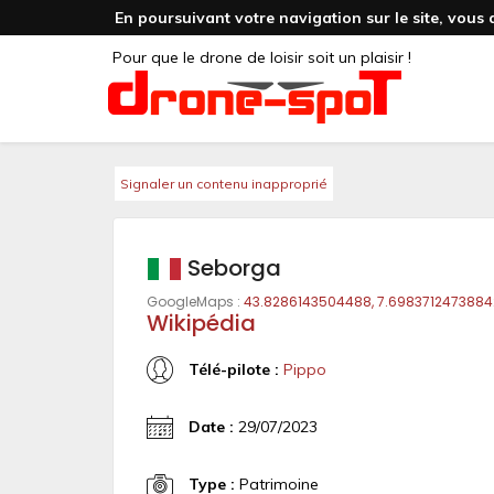
En poursuivant votre navigation sur le site, vous 
Pour que le drone de loisir soit un plaisir !
Signaler un contenu inapproprié
Seborga
GoogleMaps :
43.8286143504488, 7.6983712473884
Wikipédia
Télé-pilote :
Pippo
Date :
29/07/2023
Type :
Patrimoine