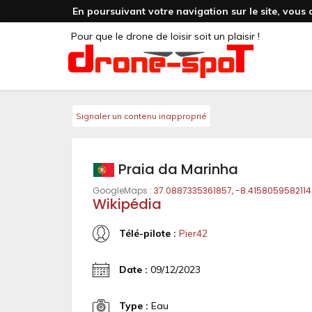
En poursuivant votre navigation sur le site, vous 
Pour que le drone de loisir soit un plaisir !
Signaler un contenu inapproprié
Praia da Marinha
GoogleMaps :
37.0887335361857, -8.4158059582114
Wikipédia
Télé-pilote :
Pier42
Date :
09/12/2023
Type :
Eau