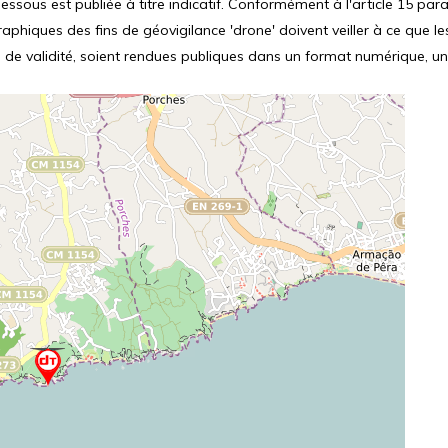
ssous est publiée à titre indicatif. Conformément à l'article 15 parag
hiques des fins de géovigilance 'drone' doivent veiller à ce que le
 de validité, soient rendues publiques dans un format numérique, un