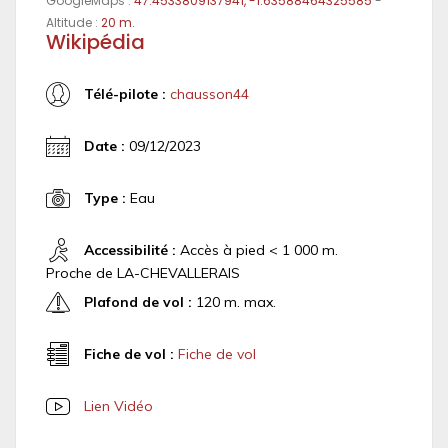
GoogleMaps :
47.4533809137941, -1.63588464325585
-
Altitude :
20 m.
Wikipédia
Télé-pilote :
chausson44
Date :
09/12/2023
Type :
Eau
Accessibilité :
Accès à pied < 1 000 m.
Proche de LA-CHEVALLERAIS
Plafond de vol :
120 m. max.
Fiche de vol :
Fiche de vol
Lien Vidéo