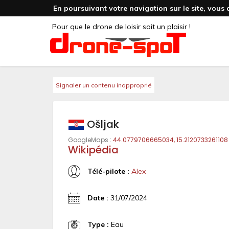
En poursuivant votre navigation sur le site, vous 
Pour que le drone de loisir soit un plaisir !
Signaler un contenu inapproprié
Ošljak
GoogleMaps :
44.0779706665034, 15.2120733261108
Wikipédia
Télé-pilote :
Alex
Date :
31/07/2024
Type :
Eau