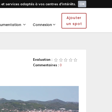
et services adaptés à vos centres d'intérêts.
OK
Ajouter
un spot
umentation
Connexion
Evaluation :
Commentaires :
0