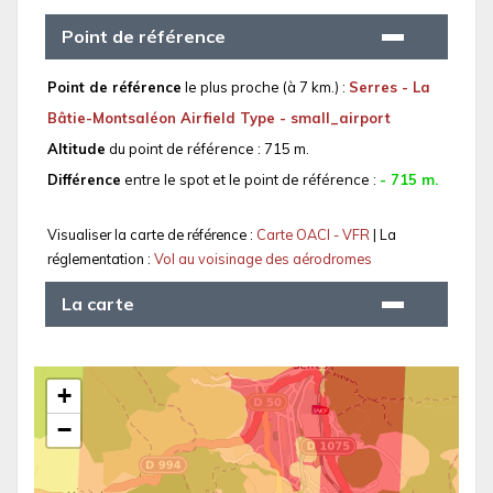
Point de référence
Point de référence
le plus proche (à 7 km.) :
Serres - La
Bâtie-Montsaléon Airfield Type - small_airport
Altitude
du point de référence : 715 m.
Différence
entre le spot et le point de référence :
- 715 m.
Visualiser la carte de référence :
Carte OACI - VFR
| La
réglementation :
Vol au voisinage des aérodromes
La carte