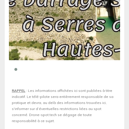
RAPPEL
: Les informations affichées ici sont publiées à titre
indicatif. Le télé-pilote sera entièrement responsable de sa
pratique et devra, au delà des informations trouvées ici,
s'informer sur d’éventuelles restrictions liées au spot
concerné. Drone-spot.tech se dégage de toute
responsabilité à ce sujet.