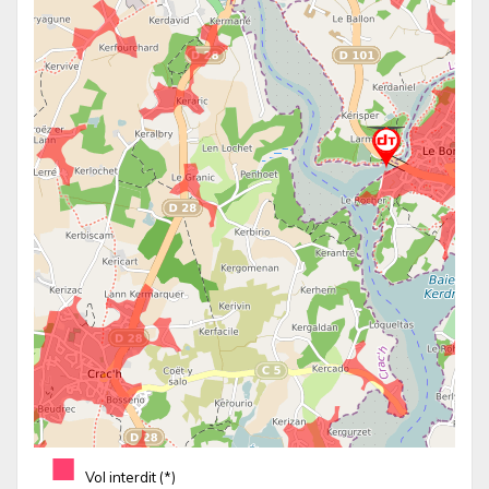
■
Vol interdit (*)