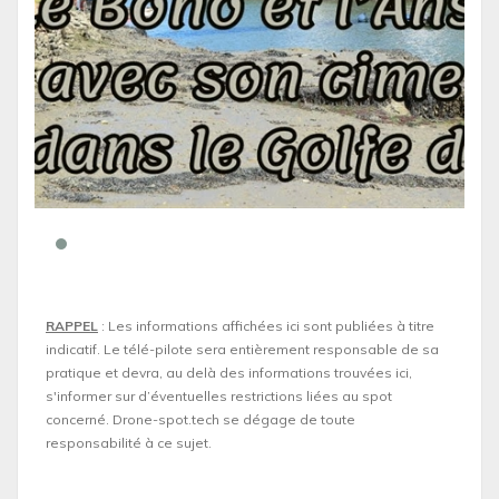
RAPPEL
: Les informations affichées ici sont publiées à titre
indicatif. Le télé-pilote sera entièrement responsable de sa
pratique et devra, au delà des informations trouvées ici,
s'informer sur d’éventuelles restrictions liées au spot
concerné. Drone-spot.tech se dégage de toute
responsabilité à ce sujet.