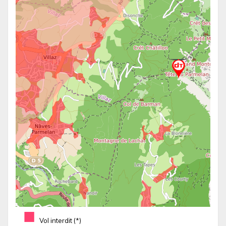
■
Vol interdit (*)