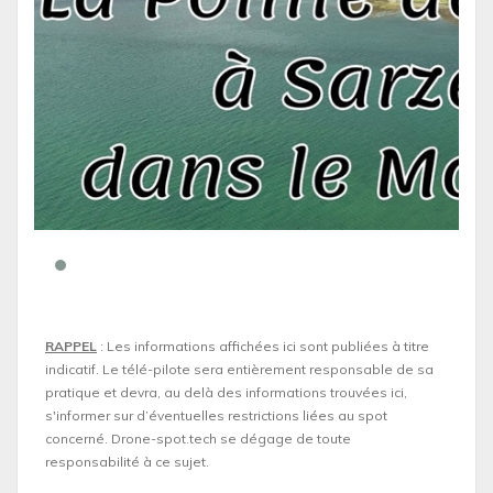
RAPPEL
: Les informations affichées ici sont publiées à titre
indicatif. Le télé-pilote sera entièrement responsable de sa
pratique et devra, au delà des informations trouvées ici,
s'informer sur d’éventuelles restrictions liées au spot
concerné. Drone-spot.tech se dégage de toute
responsabilité à ce sujet.