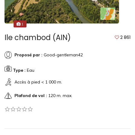
1
Ile chambod (AIN)
2 861
Proposé par :
Good-gentleman42
Type :
Eau
Accès à pied < 1 000 m.
Plafond de vol :
120 m. max.