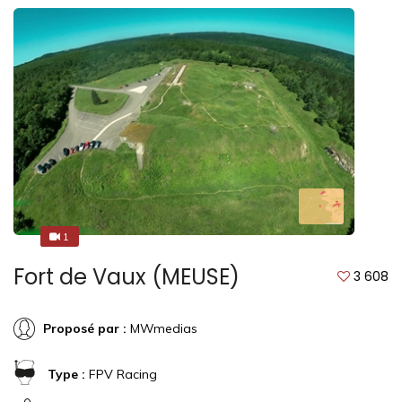
1
1
Fort de Vaux (MEUSE)
3 608
Proposé par :
MWmedias
Type :
FPV Racing