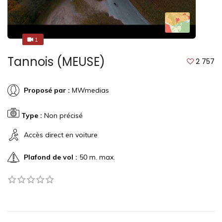
1
1
Tannois (MEUSE)
2 757
Proposé par :
MWmedias
Type :
Non précisé
Accès direct en voiture
Plafond de vol :
50 m. max.