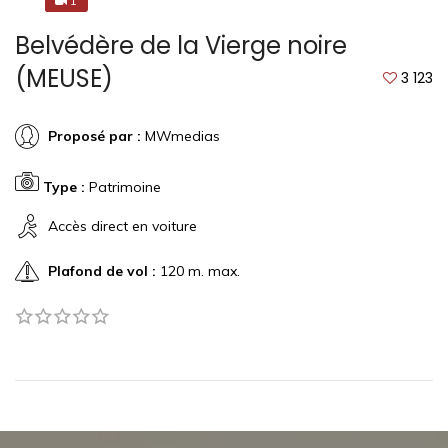
1
1
Belvédère de la Vierge noire
(MEUSE)
3 123
Proposé par :
MWmedias
Type :
Patrimoine
Accès direct en voiture
Plafond de vol :
120 m. max.