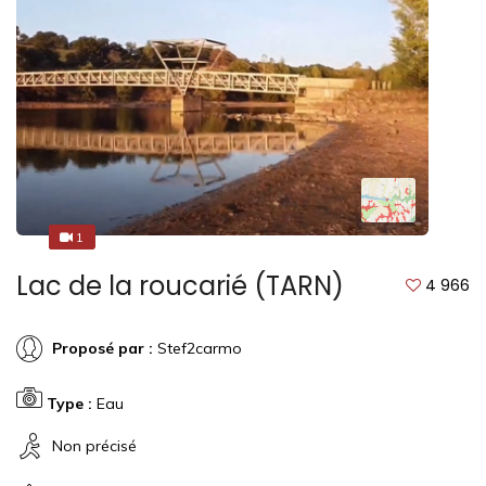
1
1
Lac de la roucarié (TARN)
4 966
Proposé par :
Stef2carmo
Type :
Eau
Non précisé