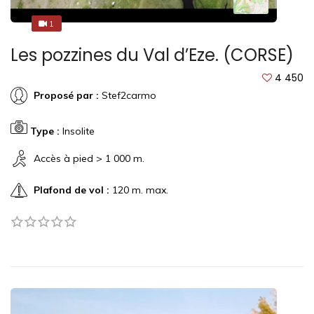
1
1
Les pozzines du Val d’Eze. (CORSE)
4 450
Proposé par :
Stef2carmo
Type :
Insolite
Accès à pied > 1 000 m.
Plafond de vol :
120 m. max.