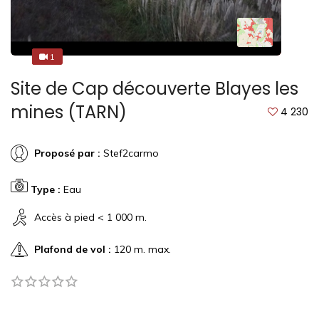
1
1
Site de Cap découverte Blayes les
mines (TARN)
4 230
Proposé par :
Stef2carmo
Type :
Eau
Accès à pied < 1 000 m.
Plafond de vol :
120 m. max.