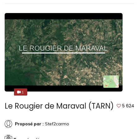
1
1
Le Rougier de Maraval (TARN)
5 624
Proposé par :
Stef2carmo