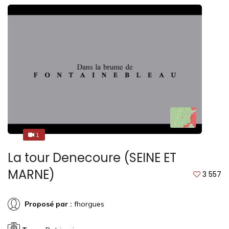
1
1
La tour Denecoure (SEINE ET
MARNE)
3 557
Proposé par :
fhorgues