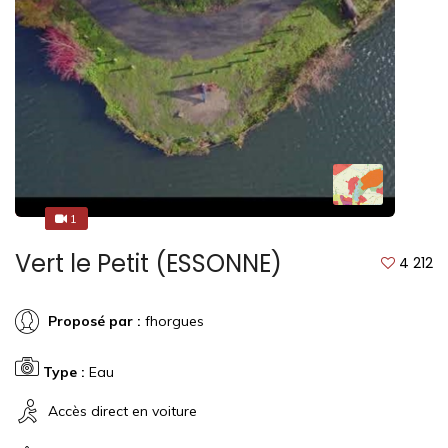
1
1
Vert le Petit (ESSONNE)
4 212
Proposé par :
fhorgues
Type :
Eau
Accès direct en voiture