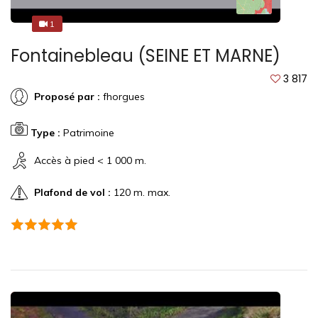
1
1
Fontainebleau (SEINE ET MARNE)
3 817
Proposé par :
fhorgues
Type :
Patrimoine
Accès à pied < 1 000 m.
Plafond de vol :
120 m. max.