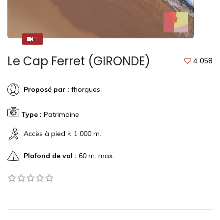
1
1
Le Cap Ferret (GIRONDE)
4 058
Proposé par :
fhorgues
Type :
Patrimoine
Accès à pied < 1 000 m.
Plafond de vol :
60 m. max.