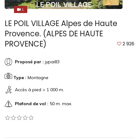
1
1
LE POIL VILLAGE Alpes de Haute
Provence. (ALPES DE HAUTE
PROVENCE)
2 926
Proposé par :
jypai83
Type :
Montagne
Accès à pied > 1 000 m.
Plafond de vol :
50 m. max.