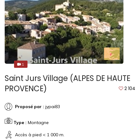
1
1
Saint Jurs Village (ALPES DE HAUTE
PROVENCE)
2 104
Proposé par :
jypai83
Type :
Montagne
Accès à pied < 1 000 m.