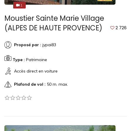
1
1
Moustier Sainte Marie Village
(ALPES DE HAUTE PROVENCE)
2 726
Proposé par :
jypai83
Type :
Patrimoine
Accès direct en voiture
Plafond de vol :
50 m. max.