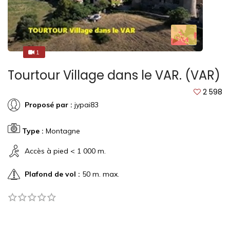
1
1
Tourtour Village dans le VAR. (VAR)
2 598
Proposé par :
jypai83
Type :
Montagne
Accès à pied < 1 000 m.
Plafond de vol :
50 m. max.