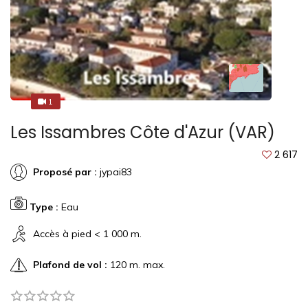
1
1
Les Issambres Côte d'Azur (VAR)
2 617
Proposé par :
jypai83
Type :
Eau
Accès à pied < 1 000 m.
Plafond de vol :
120 m. max.