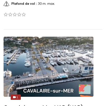
Plafond de vol :
30 m. max.
1
1