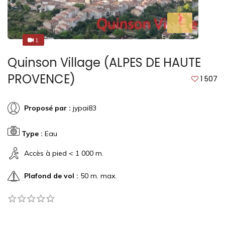
1
1
Quinson Village (ALPES DE HAUTE
PROVENCE)
1 507
Proposé par :
jypai83
Type :
Eau
Accès à pied < 1 000 m.
Plafond de vol :
50 m. max.