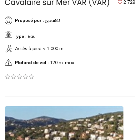
Cavalaire sur Mer VAR (VAR)
2 729
Proposé par :
jypai83
Type :
Eau
Accès à pied < 1 000 m.
Plafond de vol :
120 m. max.