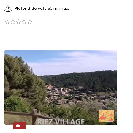
Plafond de vol :
50 m. max.
1
1