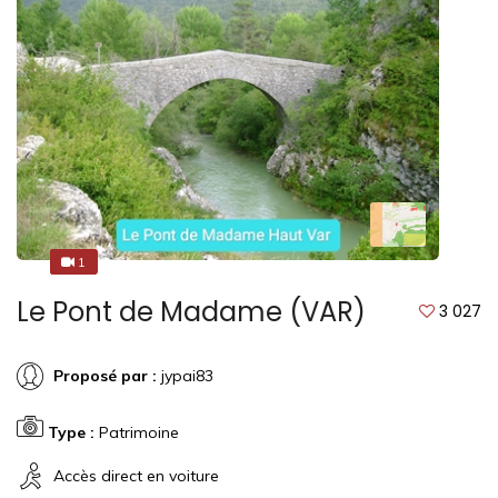
1
1
Le Pont de Madame (VAR)
3 027
Proposé par :
jypai83
Type :
Patrimoine
Accès direct en voiture