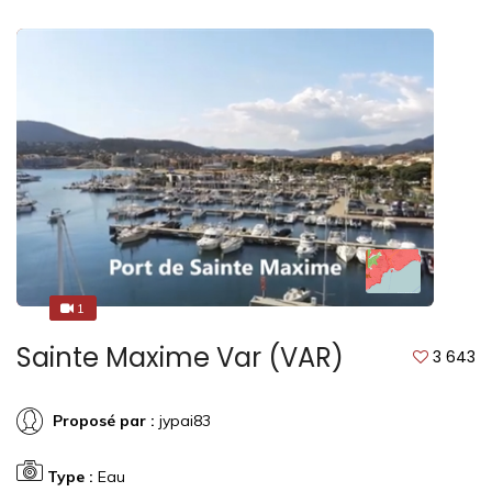
1
1
Sainte Maxime Var (VAR)
3 643
Proposé par :
jypai83
Type :
Eau