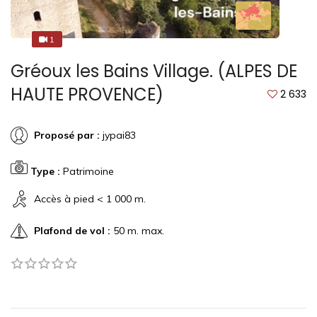
1
1
Gréoux les Bains Village. (ALPES DE
HAUTE PROVENCE)
2 633
Proposé par :
jypai83
Type :
Patrimoine
Accès à pied < 1 000 m.
Plafond de vol :
50 m. max.