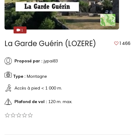
1
1
La Garde Guérin (LOZERE)
1 466
Proposé par :
jypai83
Type :
Montagne
Accès à pied < 1 000 m.
Plafond de vol :
120 m. max.