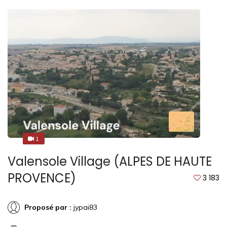
1
1
Valensole Village (ALPES DE HAUTE
PROVENCE)
3 183
Proposé par :
jypai83