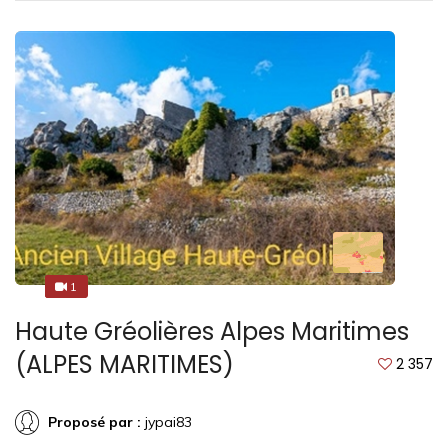
1
1
Haute Gréolières Alpes Maritimes
(ALPES MARITIMES)
2 357
Proposé par :
jypai83