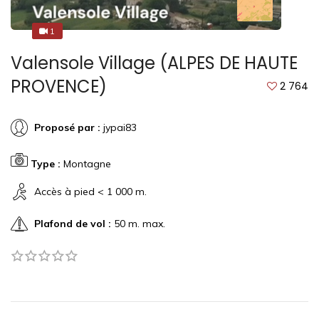
1
1
Valensole Village (ALPES DE HAUTE
PROVENCE)
2 764
Proposé par :
jypai83
Type :
Montagne
Accès à pied < 1 000 m.
Plafond de vol :
50 m. max.