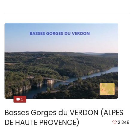
1
1
Basses Gorges du VERDON (ALPES
DE HAUTE PROVENCE)
2 348