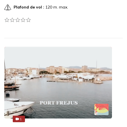
Plafond de vol :
120 m. max.
1
1