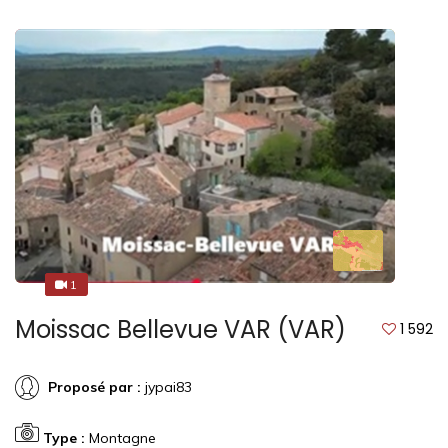
1
1
Moissac Bellevue VAR (VAR)
1 592
Proposé par :
jypai83
Type :
Montagne