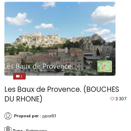
1
1
Les Baux de Provence. (BOUCHES
DU RHONE)
3 307
Proposé par :
jypai83
Type :
Patrimoine