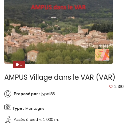
1
1
AMPUS Village dans le VAR (VAR)
2 310
Proposé par :
jypai83
Type :
Montagne
Accès à pied < 1 000 m.