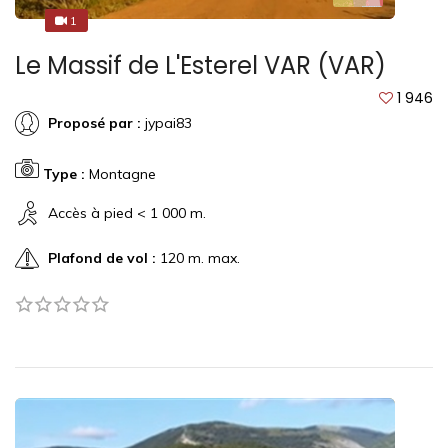
1
1
Le Massif de L'Esterel VAR (VAR)
1 946
Proposé par :
jypai83
Type :
Montagne
Accès à pied < 1 000 m.
Plafond de vol :
120 m. max.