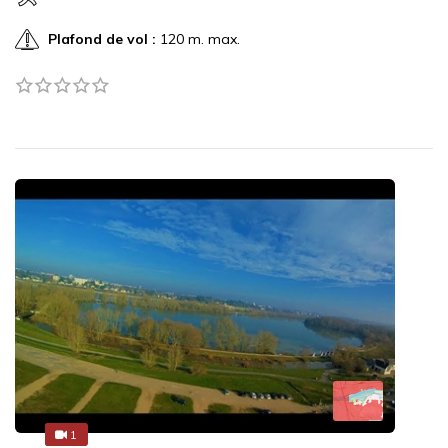
Plafond de vol :
120 m. max.
1
1