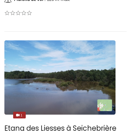
1
1
Etang des Liesses à Seichebrière