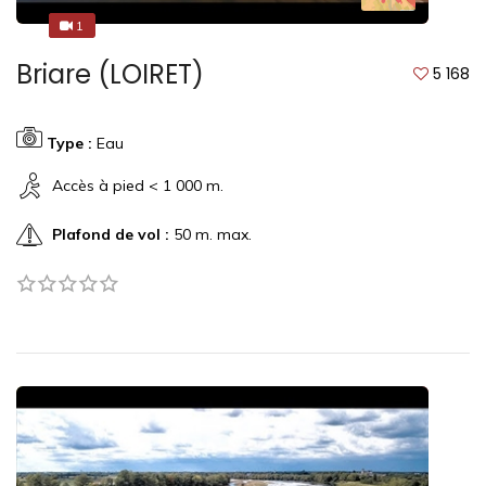
1
1
Briare (LOIRET)
5 168
Type :
Eau
Accès à pied < 1 000 m.
Plafond de vol :
50 m. max.