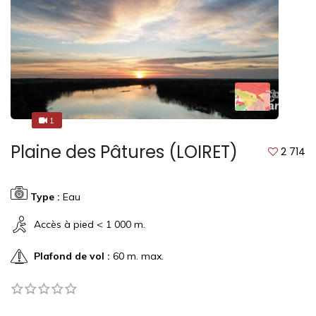
1
1
Plaine des Pâtures (LOIRET)
2 714
Type :
Eau
Accès à pied < 1 000 m.
Plafond de vol :
60 m. max.