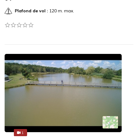
Plafond de vol :
120 m. max.
1
1