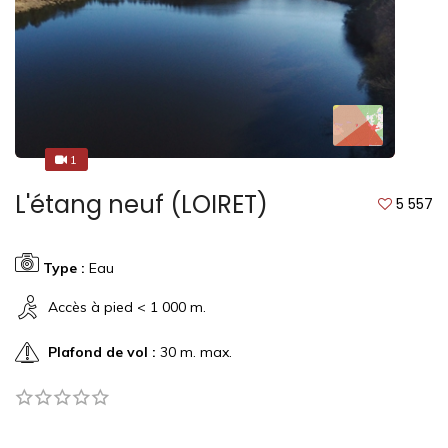
1
1
L'étang neuf (LOIRET)
5 557
Type :
Eau
Accès à pied < 1 000 m.
Plafond de vol :
30 m. max.