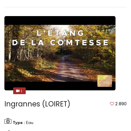
1
1
Ingrannes (LOIRET)
2 890
Type :
Eau