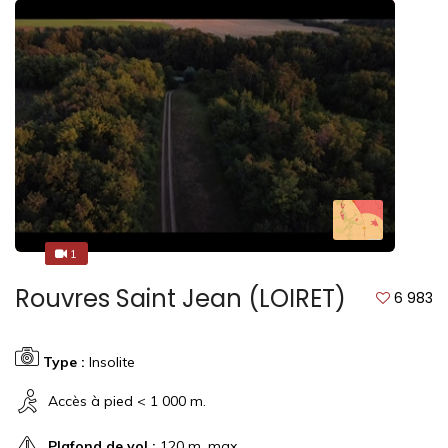
1
1
Rouvres Saint Jean (LOIRET)
6 983
Type :
Insolite
Accès à pied < 1 000 m.
Plafond de vol :
120 m. max.