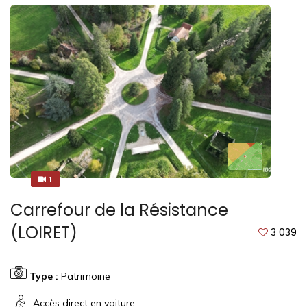
1
1
Carrefour de la Résistance
(LOIRET)
3 039
Type :
Patrimoine
Accès direct en voiture