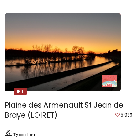
1
1
Plaine des Armenault St Jean de
Braye (LOIRET)
5 939
Type :
Eau