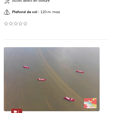
Accès direct en voiture
Plafond de vol :
120 m. max.
1
1