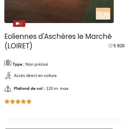
1
1
Eoliennes d'Aschères le Marché
(LOIRET)
5 826
Type :
Non précisé
Accès direct en voiture
Plafond de vol :
120 m. max.