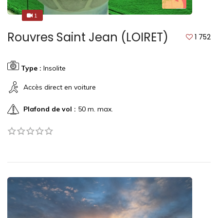
1
1
Rouvres Saint Jean (LOIRET)
1 752
Type :
Insolite
Accès direct en voiture
Plafond de vol :
50 m. max.