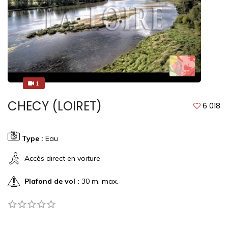
1
1
CHECY (LOIRET)
6 018
Type :
Eau
Accès direct en voiture
Plafond de vol :
30 m. max.