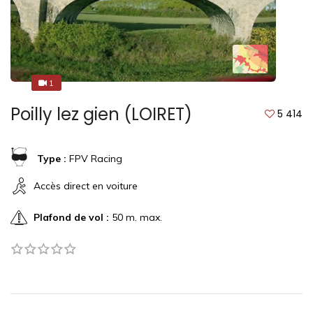
1
1
Poilly lez gien (LOIRET)
5 414
Type :
FPV Racing
Accès direct en voiture
Plafond de vol :
50 m. max.