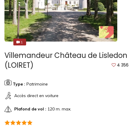
1
1
Villemandeur Château de Lisledon
(LOIRET)
4 356
Type :
Patrimoine
Accès direct en voiture
Plafond de vol :
120 m. max.