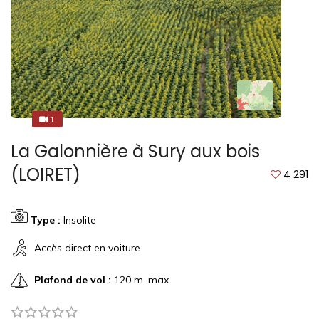
1
1
La Galonnière à Sury aux bois
(LOIRET)
4 291
Type :
Insolite
Accès direct en voiture
Plafond de vol :
120 m. max.