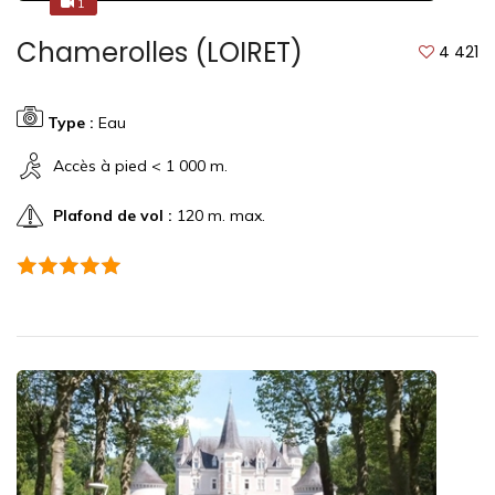
1
1
Chamerolles (LOIRET)
4 421
Type :
Eau
Accès à pied < 1 000 m.
Plafond de vol :
120 m. max.