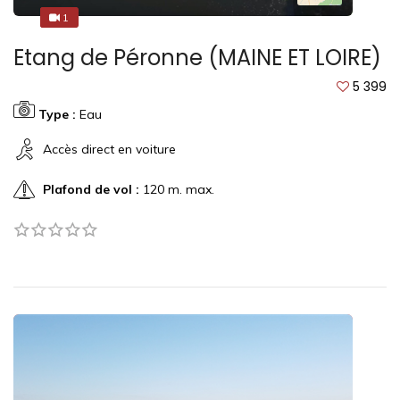
1
1
Etang de Péronne (MAINE ET LOIRE)
5 399
Type :
Eau
Accès direct en voiture
Plafond de vol :
120 m. max.