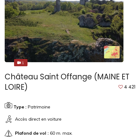
1
1
Château Saint Offange (MAINE ET
LOIRE)
4 421
Type :
Patrimoine
Accès direct en voiture
Plafond de vol :
60 m. max.