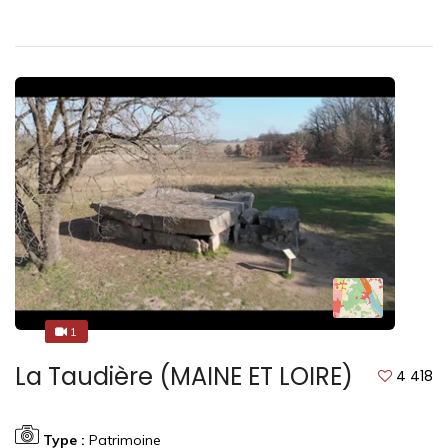
1
1
La Taudière (MAINE ET LOIRE)
4 418
Type :
Patrimoine