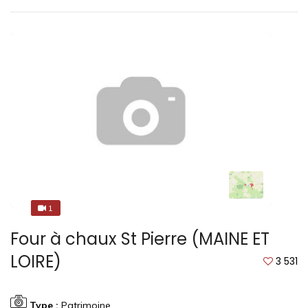
1
1
Four à chaux St Pierre (MAINE ET
LOIRE)
3 531
Type :
Patrimoine