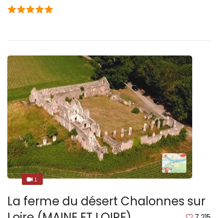
1
1
La ferme du désert Chalonnes sur
Loire (MAINE ET LOIRE)
7 215