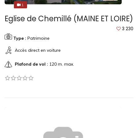
1
1
Eglise de Chemillé (MAINE ET LOIRE)
3 230
Type :
Patrimoine
Accès direct en voiture
Plafond de vol :
120 m. max.