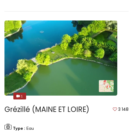
1
1
Grézillé (MAINE ET LOIRE)
3 148
Type :
Eau