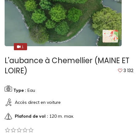
1
1
L'aubance à Chemellier (MAINE ET
LOIRE)
3 132
Type :
Eau
Accès direct en voiture
Plafond de vol :
120 m. max.