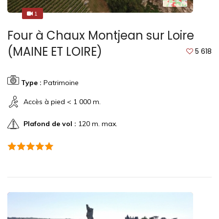
1
1
Four à Chaux Montjean sur Loire
(MAINE ET LOIRE)
5 618
Type :
Patrimoine
Accès à pied < 1 000 m.
Plafond de vol :
120 m. max.