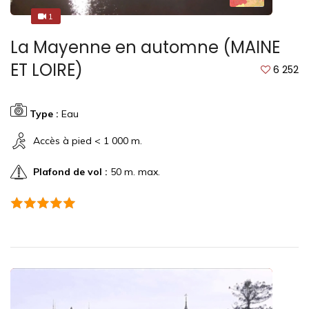
1
1
La Mayenne en automne (MAINE
ET LOIRE)
6 252
Type :
Eau
Accès à pied < 1 000 m.
Plafond de vol :
50 m. max.