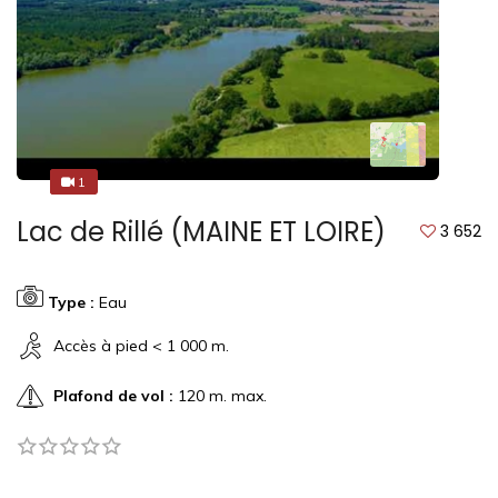
1
1
Lac de Rillé (MAINE ET LOIRE)
3 652
Type :
Eau
Accès à pied < 1 000 m.
Plafond de vol :
120 m. max.