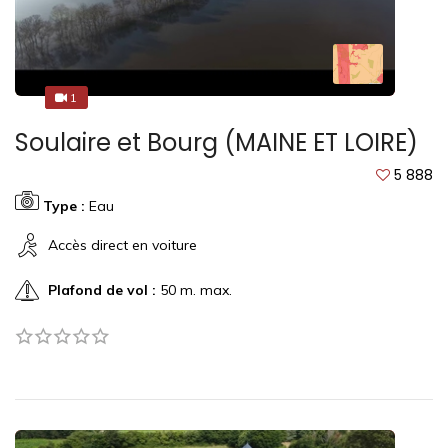
1
1
Soulaire et Bourg (MAINE ET LOIRE)
5 888
Type :
Eau
Accès direct en voiture
Plafond de vol :
50 m. max.