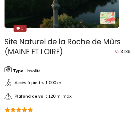
1
1
Site Naturel de la Roche de Mûrs
(MAINE ET LOIRE)
3 136
Type :
Insolite
Accès à pied < 1 000 m.
Plafond de vol :
120 m. max.