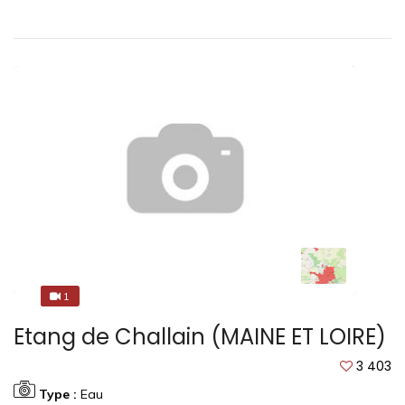
1
1
Etang de Challain (MAINE ET LOIRE)
3 403
Type :
Eau