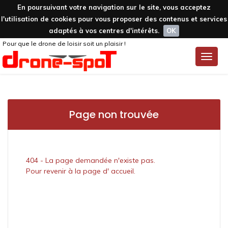
En poursuivant votre navigation sur le site, vous acceptez
l'utilisation de cookies pour vous proposer des contenus et services
adaptés à vos centres d'intérêts.
OK
Pour que le drone de loisir soit un plaisir !
Toggle
naviga
Page non trouvée
404 - La page demandée n'existe pas.
Pour revenir à la page d' accueil.